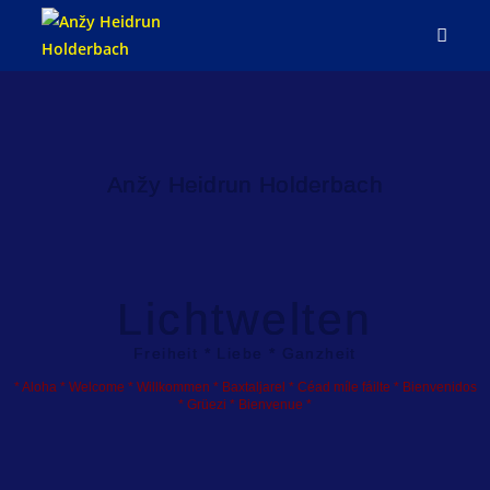
Anžy Heidrun Holderbach
Lichtwelten
Freiheit * Liebe * Ganzheit
* Aloha * Welcome * Willkommen * Baxtaljarel
* Céad míle fáilte * Bienvenidos
* Grüezi * Bienvenue *