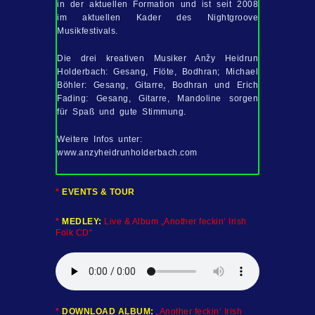
in der aktuellen Formation und ist seit 2008
im aktuellen Kader des Nightgroove
Musikfestivals.
Die drei kreativen Musiker
Anžy
Heidrun
Holderbach: Gesang, Flöte, Bodhran; Michael
Böhler: Gesang, Gitarre, Bodhran und Erich
Fading: Gesang, Gitarre, Mandoline sorgen
für Spaß und gute Stimmung.
Weitere Infos unter:
www.anzyheidrunholderbach.com
*
EVENTS & TOUR
*
MEDLEY:
Live & Album „Another feckin‘ Irish
Folk CD“
*
DOWNLOAD ALBUM:
„Another feckin‘ Irish