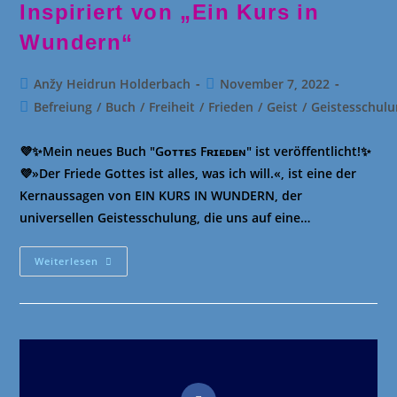
Inspiriert von „Ein Kurs in
Wundern“
Beitrags-
Beitrag
Anžy Heidrun Holderbach
November 7, 2022
Autor:
veröffentlicht:
Beitrags-
Befreiung
/
Buch
/
Freiheit
/
Frieden
/
Geist
/
Geistesschul
Kategorie:
💜✨Mein neues Buch "Gᴏᴛᴛᴇs Fʀɪᴇᴅᴇɴ" ist veröffentlicht!✨
💜»Der Friede Gottes ist alles, was ich will.«, ist eine der
Kernaussagen von EIN KURS IN WUNDERN, der
universellen Geistesschulung, die uns auf eine…
„GOTTES
Weiterlesen
FRIEDEN“
–
Inspiriert
Von
„Ein
Kurs
In
Wundern“
Opens