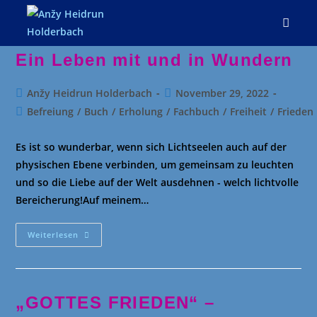
Zum
Inhalt
springen
Ein Leben mit und in Wundern
Beitrags-
Beitrag
Anžy Heidrun Holderbach
November 29, 2022
Autor:
veröffentlicht:
Beitrags-
Befreiung
/
Buch
/
Erholung
/
Fachbuch
/
Freiheit
/
Frieden
Kategorie:
Es ist so wunderbar, wenn sich Lichtseelen auch auf der
physischen Ebene verbinden, um gemeinsam zu leuchten
und so die Liebe auf der Welt ausdehnen - welch lichtvolle
Bereicherung!Auf meinem…
Ein
Weiterlesen
Leben
Mit
Und
In
Wundern
„GOTTES FRIEDEN“ –