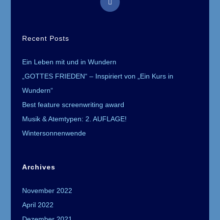
in
a
Recent Posts
new
tab
Ein Leben mit und in Wundern
„GOTTES FRIEDEN“ – Inspiriert von „Ein Kurs in
Wundern“
Best feature screenwriting award
Musik & Atemtypen: 2. AUFLAGE!
Wintersonnenwende
Archives
November 2022
April 2022
Dezember 2021