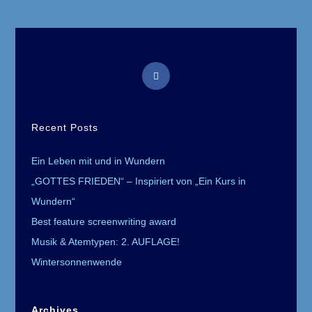
Von
„Ein
Kurs
In
Wundern“
Opens
in
a
Recent Posts
new
tab
Ein Leben mit und in Wundern
„GOTTES FRIEDEN“ – Inspiriert von „Ein Kurs in
Wundern“
Best feature screenwriting award
Musik & Atemtypen: 2. AUFLAGE!
Wintersonnenwende
Archives