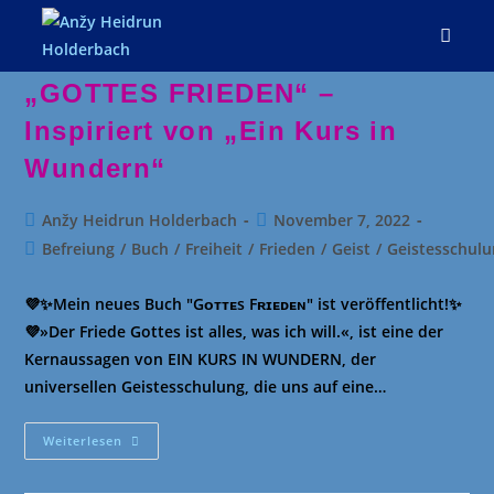
Zum
Inhalt
springen
„GOTTES FRIEDEN“ –
Inspiriert von „Ein Kurs in
Wundern“
Beitrags-
Beitrag
Anžy Heidrun Holderbach
November 7, 2022
Autor:
veröffentlicht:
Beitrags-
Befreiung
/
Buch
/
Freiheit
/
Frieden
/
Geist
/
Geistesschul
Kategorie:
💜✨Mein neues Buch "Gᴏᴛᴛᴇs Fʀɪᴇᴅᴇɴ" ist veröffentlicht!✨
💜»Der Friede Gottes ist alles, was ich will.«, ist eine der
Kernaussagen von EIN KURS IN WUNDERN, der
universellen Geistesschulung, die uns auf eine…
„GOTTES
Weiterlesen
FRIEDEN“
–
Inspiriert